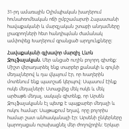
31-րդ ամառային Օլիմպիական խաղերում
հունահռոմեական ոճի ըմբշամարտի Հայաստանի
հավաքականի և մարզչական շտաբի անդամները
լրագրողների հետ հանդիպման ժամանակ
ամփոփեց Խաղերում գրանցած արդյունքները:
Հավաքականի գլխավոր մարզիչ Լևոն
Ջուլֆալակյան.
Մեր անցած ուղին բոլորդ գիտեք:
Միշտ վերադարձել ենք տարբեր քանակի և գույնի
մեդալներով և դա վկայում էր, որ Խաղերին
մոտենում ենք պատշաճ կերպով: Սպասում էինք
ոսկե մեդալների: Ստացվեց մեկ ոսկե և մեկ
արծաթե մեդալ, սակայն գիտենք, որ Արսեն
Ջուլֆալակյանն էլ պետք է պայքարեր մեդալի և
ոսկու համար: Սայթաքում եղավ, որը բոլորիս
համար շատ անհասկանալի էր: Արսենի ընկերները
կարողացան ուրախացնել մեր ժողովրդին: Երկար