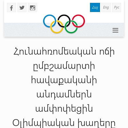
Հայ
Eng
Рус
b
a
x
Հունահռոմեական ոճի
ըմբշամարտի
հավաքականի
անդամներն
ամփոփեցին
Օլիմպիական խաղերը