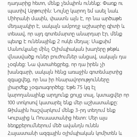
դադարից հետո, մենք չեմպիոն ունենք: Փառք ու
պատիվ Արթուրին: Նույնը կարող եմ ասել նաև
Միհրանի մասին, փաստն այն է, որ նա արծաթե
մեդալակիր է, սակայն ամբողջ աշխարհը գիտի և
տեսավ, որ այդ գոտեմարտը անարդար էր, մենք
պետք է ունենայինք 2 ոսկե մեդալ: Մաքսիմ
Մանուկյանը մինչ Օլիմպիական խաղերը թեթև
վնասվածք ուներ բուժումներ անցավ, սակայն դա
չօգնեց: Նա վստահեցրեց, որ դա իրեն չի
խանգարի, սակայն հենց առաջին գոտեմարտից
զգացվեց, որ նա իր հնարավորությունները
լիարժեք չօգտագործեց: Եթե 75 կգ էլ
կարողանայինք արդյունք ցույց տալ, կստացվեր որ
100 տոկոսով կատարել ենք մեր աշխատանքը:
Թիմային հաշվարկում մենք 3-րդ տեղում ենք
Կուբայից և Ռուսաստանից հետո: Մեր այս
ձեռքբերումներում մեծ ավանդն ունեն
Հայաստանի ազգային օլիմպիական կոմիտեն և