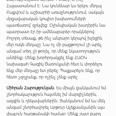
Հայաստանում է: Նա կունենար ևս երկու մեդալ
Բաքվում և աշխարհի առաջնությունում, սակայն
մրցավարական կոպիտ խախտումների
պատճառով՝ զրկվեց: Օլիմպիական խաղերին նա
պատրաստ էր իր ամենաբարձր որակներով:
Բոլորդ տեսաք, թե ինչ անբարո կերպով խլեցին
մեր ոսկե մեդալը: Նա ոչ մի բացթողում չի արել,
անգամ տեղ չի թողել, որ մենք նկատողություն
անեինք: Մենք խորհրդակցել ենք ՀԱՕԿ
նախագահ Գագիկ Ծառուկյանի հետ և փորձելու
ենք մեր մեդալը ետ բերել: Պայքարելու ենք, որ
հետո չզղջանք, որ ոչինչ չենք արել:
Միհրան Հարությունյան.
Ես միայն ցանկանում եմ
շնորհակալություն հայտնել իմ մարզիչներին,
ազգին և ղեկավարներին: Ցանկանում եմ ևս մեկ
անգամ շնորհավորել Արթուր Ալեքսանյանին այս
փայլուն հաղթանակի համար: Մենք շատ բարդ