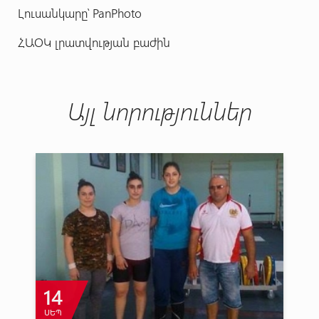
Լուսանկարը
՝
PanPhoto
ՀԱՕԿ լրատվության բաժին
Այլ նորություններ
14
ՍԵՊ
Հ