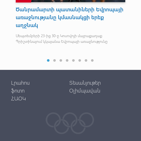
Ծանրամարտի պատանիների Եվրոպայի
IW
նը
առաջնությանը կմասնակցի երեք
Հաշ
աղջնակ
դիտ
,
Սեպտեմբերի 23-ից 30-ը Կոսովոյի մայրաքաղաք
Պրիշտինայում կկայանա Եվրոպայի առաջնությունը
Լրահոս
Տեսանյութեր
ֆոտո
Օլիմպավան
ՀԱՕԿ