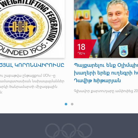
18
ԴԵԿ
ԾՅԱԼ ԿՈՐՈՆԱՎԻՐՈՒՍԸ
Պայքարելու ենք Օլիմպ
խաղերի երեք ուղեգրի 
ու շաբաթվա ընթացքում ՄՕԿ –ը
Դավիթ Խիթարյան
համապատասխան նախապայմաններ
ղարկի ծանրամարտի միջազգային
Գլխավոր քարտուղարը ամփոփեց 20
ն։