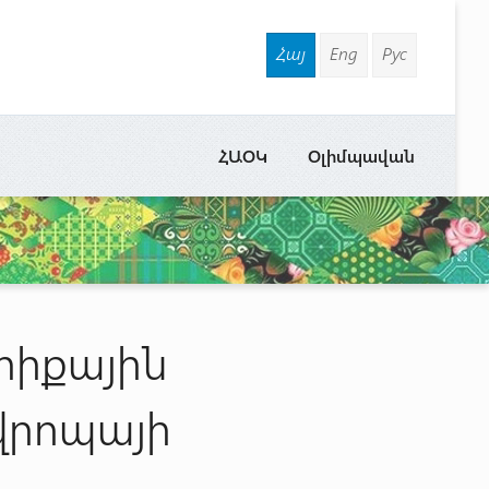
Հայ
Eng
Рус
ՀԱՕԿ
Օլիմպավան
րիքային
վրոպայի