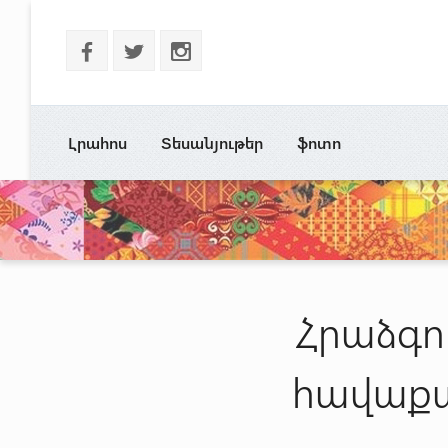
b
a
x
Լրահոս
Տեսանյութեր
ֆոտո
Հրաձգո
հավաքա