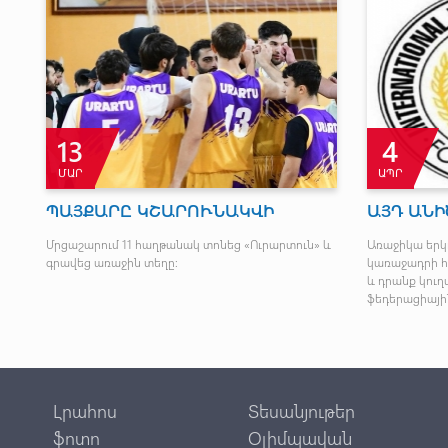
13
4
ՄԱՐ
ԱՊՐ
ՒՄ
ՊԱՅՔԱՐԸ ԿՇԱՐՈՒՆԱԿՎԻ
ԱՅԴ ԱՆԻ
Մրցաշարում 11 հաղթանակ տոնեց «Ուրարտուն» և
Առաջիկա երկ
գրավեց առաջին տեղը:
կառաջադրի 
և դրանք կու
ֆեդերացիայի
Լրահոս
Տեսանյութեր
ֆոտո
Օլիմպավան