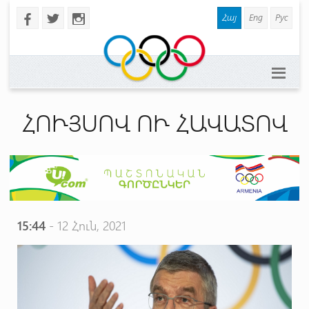
Հայ
Eng
Рус
b
a
x
ՀՈՒՅՍՈՎ ՈՒ ՀԱՎԱՏՈՎ
15:44
- 12 Հուն, 2021