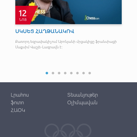
12
ՆՈՅ
Օ
ՍԿՍԵՑ ՀԱՂԹԱՆԱԿՈՎ
Նա
ցո
Քառորդ եզրափակիչում Արոնյանի մրցակիցը ֆրանսիացի
:
Մաքսիմ Վաշյե-Լագրավն է։
Հաջ
վազ
հեծ
մաս
Լրահոս
Տեսանյութեր
ֆոտո
Օլիմպավան
ՀԱՕԿ