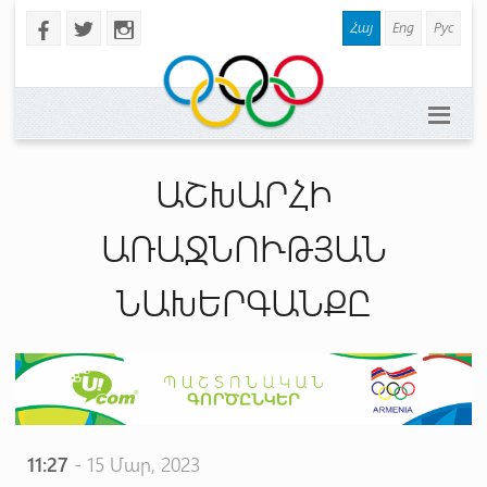
Հայ
Eng
Рус
b
a
x
ԱՇԽԱՐՀԻ
ԱՌԱՋՆՈՒԹՅԱՆ
ՆԱԽԵՐԳԱՆՔԸ
11:27
- 15 Մար, 2023