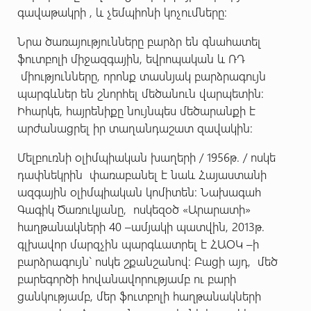
գավաթակրի , և չեմպիոնի կոչումները:
Նրա ծառայությունները բարձր են գնահատել
ֆուտբոլի միջազգային, եվրոպական և ՌԴ
միությունները, որոնք տասնյակ բարձրագույն
պարգևներ են շնորհել մեծանուն վարպետին:
Իհարկե, հայրենիքը նույնպես մեծարանքի է
արժանացրել իր տաղանդաշատ զավակին:
Մելբուռնի օլիմպիական խաղերի / 1956թ. / ոսկե
դափնեկրին փառաբանել է նաև Հայաստանի
ազգային օլիմպիական կոմիտեն: Նախագահ
Գագիկ Ծառուկյանը, ոսկեզօծ «Արարատի»
հաղթանակների 40 –ամյակի պատվին, 2013թ.
գլխավոր մարզչին պարգևատրել է ՀԱՕԿ –ի
բարձրագույն` ոսկե շքանշանով: Բացի այդ, մեծ
բարեգործի հովանավորությամբ ու բարի
ցանկությամբ, մեր ֆուտբոլի հաղթանակների