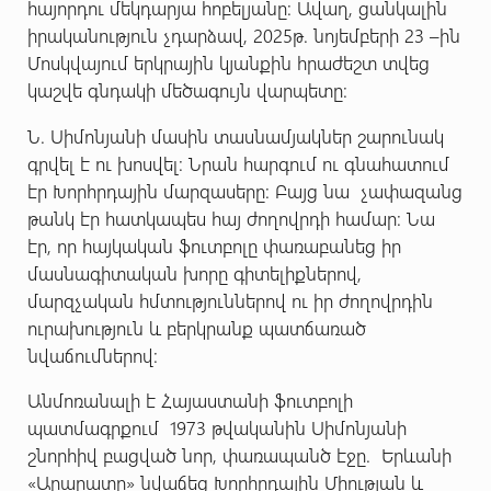
հայորդու մեկդարյա հոբելյանը: Ավաղ, ցանկալին
իրականություն չդարձավ, 2025թ. նոյեմբերի 23 –ին
Մոսկվայում երկրային կյանքին հրաժեշտ տվեց
կաշվե գնդակի մեծագույն վարպետը:
Ն. Սիմոնյանի մասին տասնամյակներ շարունակ
գրվել է ու խոսվել: Նրան հարգում ու գնահատում
էր Խորհրդային մարզասերը: Բայց նա չափազանց
թանկ էր հատկապես հայ ժողովրդի համար: Նա
էր, որ հայկական ֆուտբոլը փառաբանեց իր
մասնագիտական խորը գիտելիքներով,
մարզչական հմտություններով ու իր ժողովրդին
ուրախություն և բերկրանք պատճառած
նվաճումներով:
Անմոռանալի է Հայաստանի ֆուտբոլի
պատմագրքում 1973 թվականին Սիմոնյանի
շնորհիվ բացված նոր, փառապանծ էջը. Երևանի
«Արարատը» նվաճեց Խորհրդային Միության և