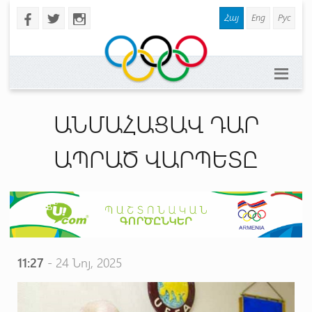
Հայ
Eng
Рус
b
a
x
ԱՆՄԱՀԱՑԱՎ ԴԱՐ
ԱՊՐԱԾ ՎԱՐՊԵՏԸ
11:27
- 24 Նոյ, 2025