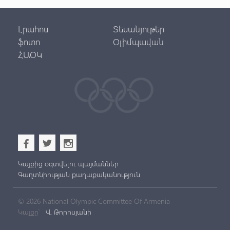
Լրահոս
Տեսանյութեր
ֆոտո
Օլիմպավան
ՀԱՕԿ
b
a
x
Կայքից օգտվելու պայմաններ
Գաղտնիության քաղաքականություն
© 2026 National Olympic Committee Of Armenia
Կայքը՝
Վ. Թորոսյանի