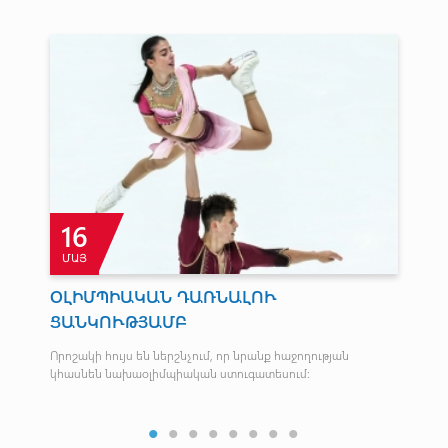
16
ՄԱՅ
Հ
ՕԼԻՄՊԻԱԿԱՆ ԴԱՌՆԱԼՈՒ
Հա
ՑԱՆԿՈՒԹՅԱՄԲ
մե
առ
Որոշակի հույս են ներշնչում, որ նրանք հաջողության
կհասնեն նախաօլիմպիական ստուգատեսում:
Վաղ
Մար