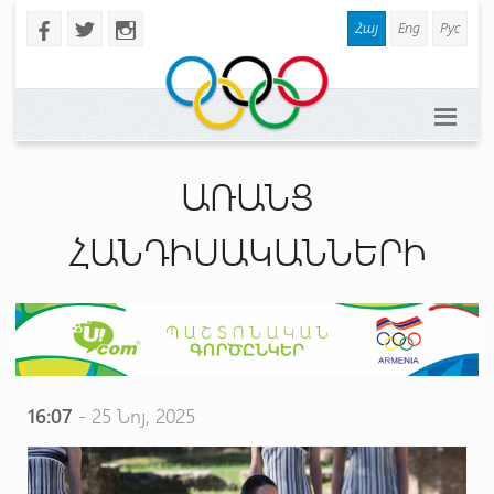
Հայ
Eng
Рус
b
a
x
ԱՌԱՆՑ
ՀԱՆԴԻՍԱԿԱՆՆԵՐԻ
16:07
- 25 Նոյ, 2025