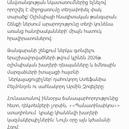
Անվտանգության նկատառումներից ելնելով
որոշվել է միջոցառումը տեղափոխել փակ
տարածք՝ Օլիմպիայի հնագիտական թանգարան։
Շենքի ներսում արարողությունը տեղի կունենա
առանց հանդիսականների՝ միայն հատուկ
հրավիրատոմսերով:
Թանգարանի շենքում ներկա գտնվելու
երաշխավորվածների թվում կլինեն 2026թ.
օլիմպիական խաղերի դեսպանները և ձմեռային
մարզաձևերի իտալացի հայտնի
ներկայացուցիչներ՝ դահուկորդ Ստեֆանիա
Բելմոնդոն ու սահնակորդ Արմին Զոգելերը։
Հունաստանով իննօրյա ճանապարհորդությունից
հետո, դեկտեմբերի չորսին, <<Պանատինաիկոս>>
ստադիոնում կրակը կհանձնվի խաղերի
կազմակերպիչներին: Նույն օրը այն կժամանի
Հռոմ: