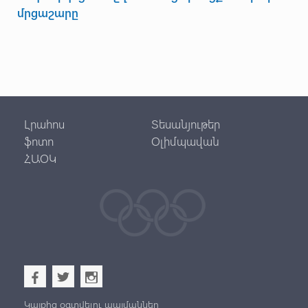
մրցաշարը
Լրահոս
Տեսանյութեր
ֆոտո
Օլիմպավան
ՀԱՕԿ
b
a
x
Կայքից օգտվելու պայմաններ