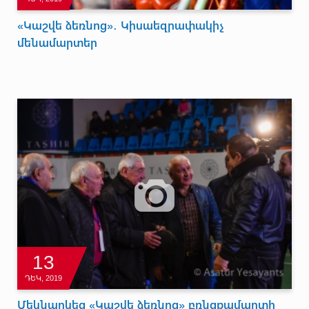
«Կաշվե ձեռնոց»․ Կիսաեզրափակիչ
մենամարտեր
13
ԴԵԿ, 2019
Մեկնարկեց «Կաշվե ձեռնոց» բռնցքամարտի