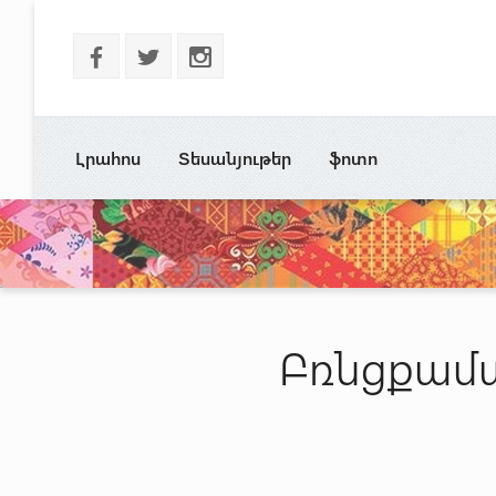
b
a
x
Լրահոս
Տեսանյութեր
ֆոտո
Բռնցքամ