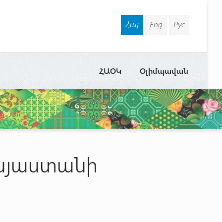
Հայ
Eng
Рус
ՀԱՕԿ
Օլիմպավան
այաստանի