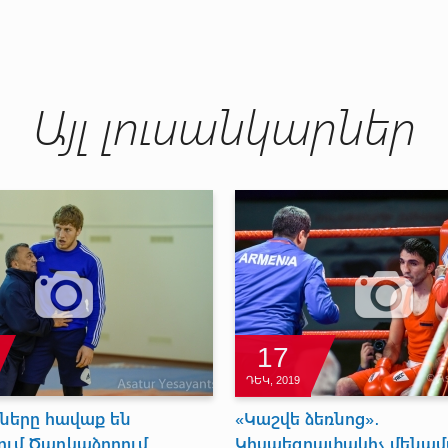
Այլ լուսանկարներ
17
ԴԵԿ, 2019
շները հավաք են
«Կաշվե ձեռնոց»․
ւմ Ծաղկաձորում
Կիսաեզրափակիչ մենա