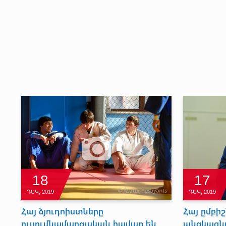
18
17
ԴԵԿ, 2019
ԴԵԿ, 2019
Հայ ձյուդոիստները
Հայ ըմբի
ուսումնամարզական հավաք են
անցկացնո