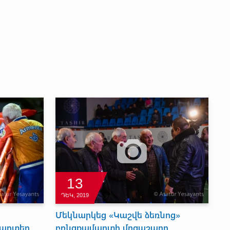
13
ԴԵԿ, 2019
Մեկնարկեց «Կաշվե ձեռնոց»
մարտեր
բռնցքամարտի մրցաշարը