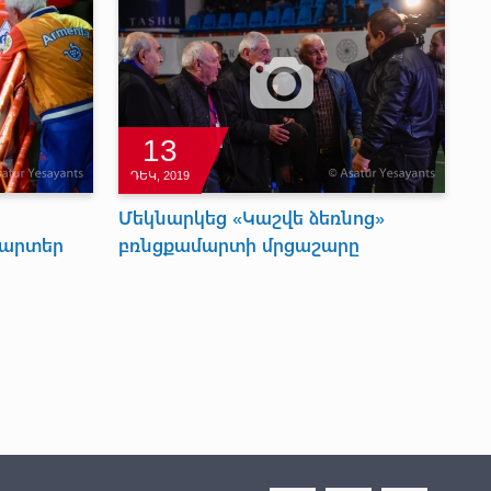
13
ԴԵԿ, 2019
Մեկնարկեց «Կաշվե ձեռնոց»
մարտեր
բռնցքամարտի մրցաշարը