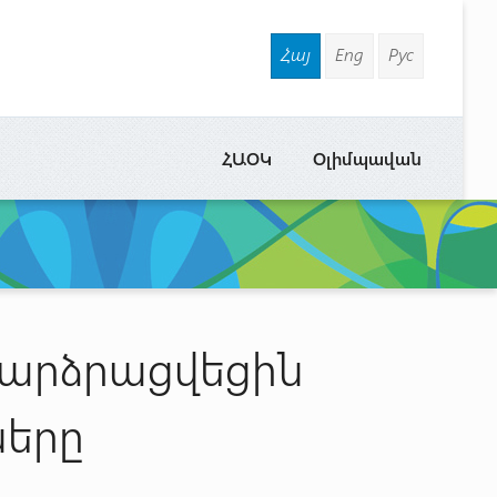
Հայ
Eng
Рус
ՀԱՕԿ
Օլիմպավան
բարձրացվեցին
ները