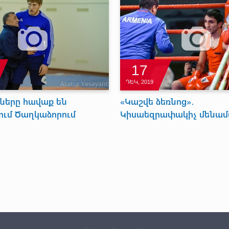
17
ԴԵԿ, 2019
շները հավաք են
«Կաշվե ձեռնոց»․
ւմ Ծաղկաձորում
Կիսաեզրափակիչ մենա