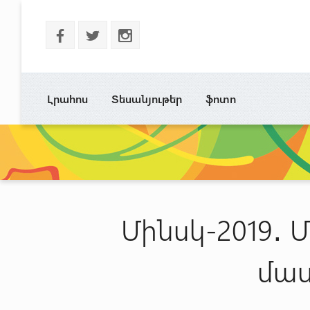
b
a
x
Լրահոս
Տեսանյութեր
ֆոտո
Մինսկ-2019․
մաս