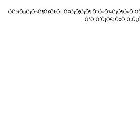
ÕÕ¾ÕµÕ¡Õ¬Õ¶Õ¥Ö€Õ« Õ¢Õ¡Õ¦Õ¡Õ¶ Õ°Õ«Õ¾Õ¡Õ¶Õ¤Õ¡Ö
Õ°Õ¡Õ´Õ¡Ö€: Õ‡Õ¸Ö‚Õ¿