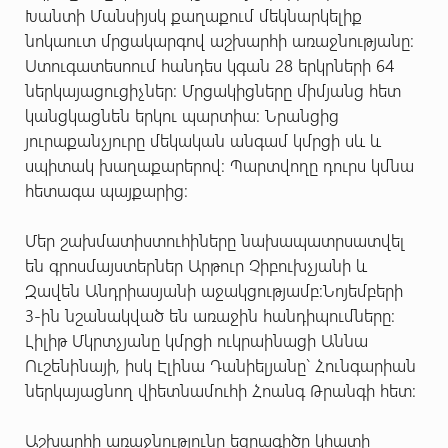
Խանտի Մանսիյսկ քաղաքում մեկնարկելիք
նոկաուտ մրցակարգով աշխարհի առաջնությանը:
Ստուգատեսոում հանդես կգան 28 երկրների 64
ներկայացուցիչներ: Մրցակիցները միմյանց հետ
կանցկացնեն երկու պարտիա: Նրանցից
յուրաքանչյուրը մեկական անգամ կմրցի սև և
սպիտակ խաղաքարերով: Պարտվողը դուրս կմնա
հետագա պայքարից:
Մեր շախմատիստուհիները նախապատրսատվել
են գրոսմայստերներ Արթուր Չիբուխչյանի և
Զավեն Անդրիասյանի աջակցությամբ:Նոյեմբերի
3-ին նշանակված են առաջին հանդիպումները:
Լիլիթ Մկրտչյանը կմրցի ուկրաինացի Աննա
Ուշենինայի, իսկ Էլինա Դանիելյանը` Հունգարիան
ներկայացնող վիետնամուհի Հոանգ Թրանգի հետ:
Աշխարհի առաջնությունը եզրագիծը կհատի