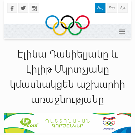
Հայ
Eng
Рус
b
a
x
Էլինա Դանիելյանը և
Լիլիթ Մկրտչյանը
կմասնակցեն աշխարհի
առաջնությանը