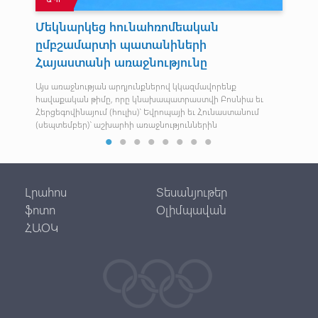
Մեկնարկեց հունահռոմեական
Հ
ըմբշամարտի պատանիների
Մեր
Հայաստանի առաջնությունը
ց
Այս առաջնության արդյունքներով կկազմավորենք
հավաքական թիմը, որը կնախապատրաստվի Բոսնիա եւ
Հերցեգովինայում (հուլիս)՝ Եվրոպայի եւ Հունաստանում
(սեպտեմբեր)՝ աշխարհի առաջնություններին
Լրահոս
Տեսանյութեր
ֆոտո
Օլիմպավան
ՀԱՕԿ