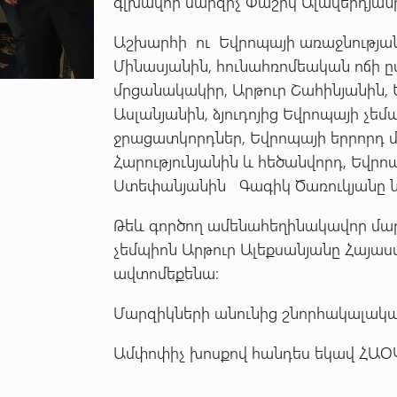
գլխավոր մարզիչ Փաշիկ Ալավերդյա
Աշխարհի ու Եվրոպայի առաջնության
Մինասյանին, հունահռոմեական ոճի 
մրցանակակիր, Արթուր Շահինյանին,
Ասլանյանին, ձյուդոյից Եվրոպայի չ
ջրացատկորդներ, Եվրոպայի երրորդ 
Հարությունյանին և հեծանվորդ, Եվր
Ստեփանյանին Գագիկ Ծառուկյանը ն
Թեև գործող ամենահեղինակավոր մար
չեմպիոն Արթուր Ալեքսանյանը Հայաս
ավտոմեքենա։
Մարզիկների անունից շնորհակալակա
Ամփոփիչ խոսքով հանդես եկավ ՀԱՕ