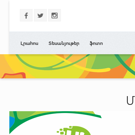
b
a
x
Լրահոս
Տեսանյութեր
ֆոտո
Մ