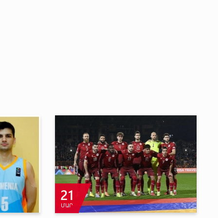
29
ՀՈՒԼ