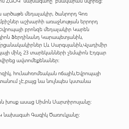
նին ՀԱՕԿ նախագահը բնակարան նվիրեց:
 արծաթե մեդալակիր, ծանրորդ Գոռ
ըմբիշներ աշխարհի առաջնության երրորդ
 Եվրոպայի բրոնզե մեդալակիր Կարեն
եմպիոն Ֆերդինանդ Կարապետյանին,
մրցանակակիրներ Լև Սարգսյանին,Վլադիմիր
ոպայի մինչ 23 տարեկանների չեմպիոն Էդգար
վիրեց ավտոմեքենաներ:
զիկ, հունահռոմեական ոճային,Եվրոպայի
տանում չէ,բայց նա նույնպես կստանա
ն խոսք ասաց Սիմոն Մարտիրոսյանը:
Կ նախագահ Գագիկ Ծառուկյանը: