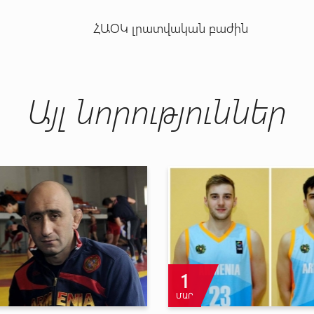
ՀԱՕԿ լրատվական բաժին
Այլ նորություններ
1
11
ՀՈՒՆ
ՄԱՐ