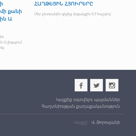
անգուլյանը` Յաշար
ՄՕԿ ՆԱԽԱԳԱՀ ԹՈՄԱՍ Բ
աշարի բրոնզե
ԵՎ ՄԻՋԱԶԳԱՅԻՆ ՕԼԻՄՊ
ՇԱՐԺՄԱՆ ԳՈՐԾԸՆԿԵՐՆԵ
թացող ազատ ոճի ըմբշամարտի
Մենք մարզական պարտականություններ
-րդ միջազգային մրցաշարում
ունենք կարևորագույն առաքելություն՝ 
ի ազգային հավաքականի չորս
աշխարհում լարվածության թուլացմանը
ցագորգ
խաղաղության հաստատմանը։
b
a
x
Կայքից օգտվելու պայմաններ
Գաղտնիության քաղաքականություն
Կայքը՝
Վ. Թորոսյանի