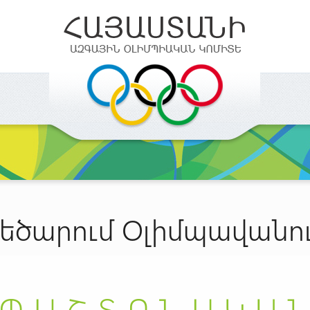
եծարում Օլիմպավանո