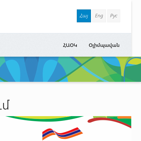
Հայ
Eng
Рус
ՀԱՕԿ
Օլիմպավան
ւմ