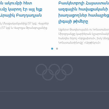
Մարիա Գևորգյանն առաջին
Վոլոդյա Ֆր
հաղթանակը տոնեց Եվրոպայի
Դոգուի մրց
անհատական առաջնությունում
մեդալակիր
Այժմ Լիլիթ Մկրտչյանն ունի 3,5 միավոր և
Ստամբուլում ըն
առաջատարից հետ է մնում մեկ միավորով
Յաշար Դոգուի 45
այսօր Հայաստան
անդամ մտավ մր