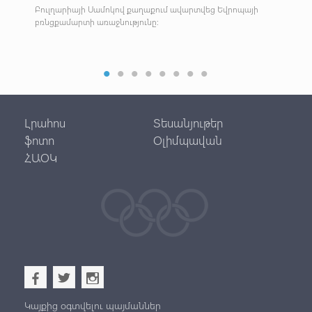
բ
Բուլղարիայի Սամոկով քաղաքում ավարտվեց Եվրոպայի
Մեր
բռնցքամարտի առաջնությունը:
Լրահոս
Տեսանյութեր
ֆոտո
Օլիմպավան
ՀԱՕԿ
b
a
x
Կայքից օգտվելու պայմաններ