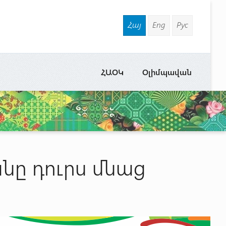
Հայ
Eng
Рус
ՀԱՕԿ
Օլիմպավան
նը դուրս մնաց