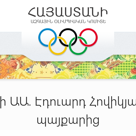
 ԱԱ. Էդուարդ Հովիկյա
պայքարից