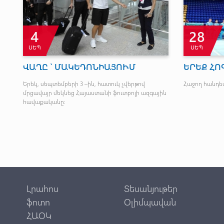
4
28
ՍԵՊ
ՍԵՊ
ՎԱՂԸ ՝ ՄԱԿԵԴՈՆԻԱՅՈՒՄ
ԵՐԵՔ ՀՈԳՈ
Երեկ, սեպտեմբերի 3 –ին, հատուկ չվերթով
Հաջող հանդե
մրցավայր մեկնեց Հայաստանի ֆուտբոլի ազգային
հավաքականը։
Լրահոս
Տեսանյութեր
ֆոտո
Օլիմպավան
ՀԱՕԿ