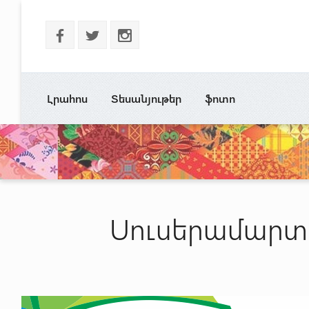
b
a
x
Լրահոս
Տեսանյութեր
ֆոտո
Սուսերամարտի