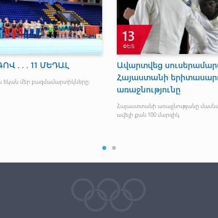
13
ՓԵՏ
Վ . . . 11 ՄԵԴԱԼ
Ավարտվեց սուսերամա
Հայաստանի երիտասա
ս եկան մեր բազմամարտիկները:
առաջնությունը
Հայաստտանի առաջնությանը մասնա
ավելի քան 100 մարզիկ