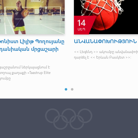
14
ՍԵՊ
ոնիստ Լիլիթ Պողոսյանը
ԱՆՎԱՆԱՓՈԽՈՒԹՅՈՒՆ
է դանիական մրցաշարի
<< Լեգենդ >> ակումբը անվանափոխ
դարձել է << Երևան Բասկետ >>։
րցաշրջանում ներկայացնում է
ղուպ քաղաքի «Taastrup Elite
կումբը