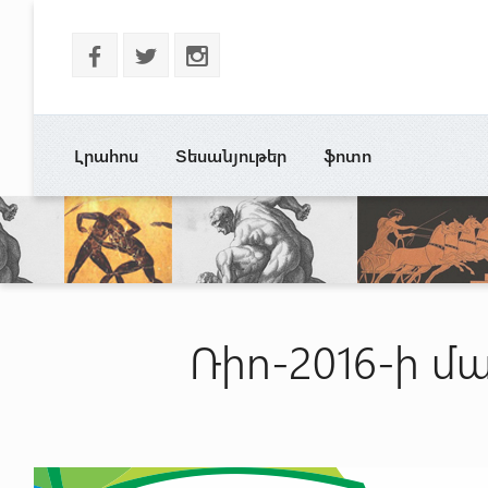
b
a
x
Լրահոս
Տեսանյութեր
ֆոտո
Ռիո-2016-ի մ