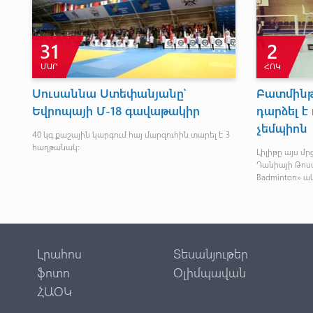
31
2
ՄԱՐ
ՀՈԿ
Սուսաննա Ստեփանյանը՝
Բատմինթ
Եվրոպայի Մ-18 գավաթակիր
դարձել 
չեմպիոն
40 կգ քաշային կարգում հայ մարզուհին տարել է 3
հաղթանակ:
Լիլիթը այս մ
Դանիայի Թոստ
չ
Badminton» ա
Լրահոս
Տեսանյութեր
ֆոտո
Օլիմպավան
ՀԱՕԿ