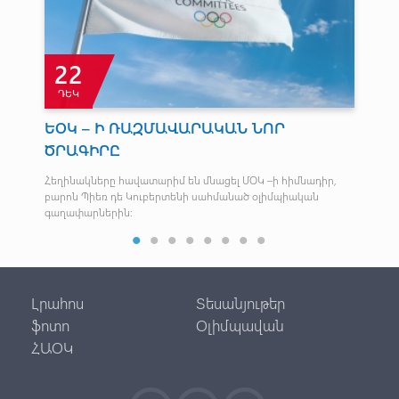
22
ԴԵԿ
Փ
ԵՕԿ – Ի ՌԱԶՄԱՎԱՐԱԿԱՆ ՆՈՐ
Պ
ԾՐԱԳԻՐԸ
պա
հ
Հեղինակները հավատարիմ են մնացել ՄՕԿ –ի հիմնադիր,
բարոն Պիեռ դե Կուբերտենի սահմանած օլիմպիական
Մեն
գաղափարներին:
պա
Լրահոս
Տեսանյութեր
ֆոտո
Օլիմպավան
ՀԱՕԿ