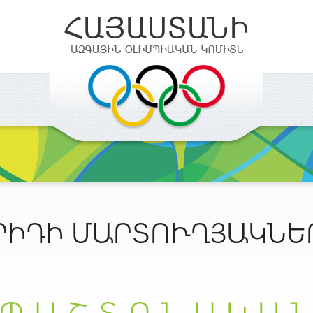
ՐԻԴԻ ՄԱՐՏՈՒՂՅԱԿՆԵ