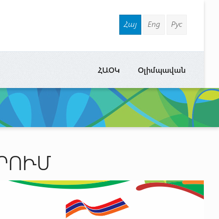
Հայ
Eng
Рус
ՀԱՕԿ
Օլիմպավան
ՐՈՒՄ