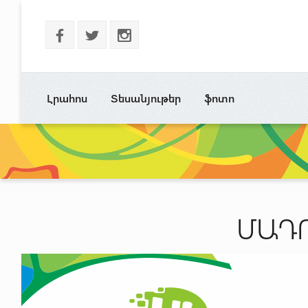
b
a
x
Լրահոս
Տեսանյութեր
ֆոտո
ՄԱԴ