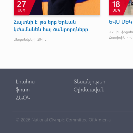
27
18
ՍԵՊ
ՍԵՊ
Հայտնի է, թե երբ Երևան
ԵՎՍ ՄԵԿ
կժամանեն հայ ծանրորդները
<< Լես ֆոքսես
Հատիսին >>։
Սեպտեմբերի 29-ին:
Լրահոս
Տեսանյութեր
ֆոտո
Օլիմպավան
ՀԱՕԿ
© 2026 National Olympic Committee Of Armenia