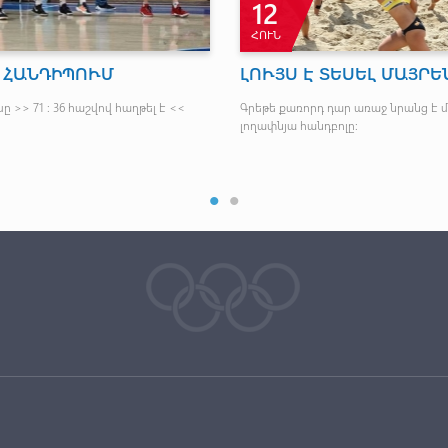
12
ՀՈՒՆ
 ՀԱՆԴԻՊՈՒՄ
ԼՈՒՅՍ Է ՏԵՍԵԼ ՄԱՅՐԵ
ը >> 71 ։ 36 հաշվով հաղթել է <<
Գրեթե քառորդ դար առաջ նրանց է 
լողափնյա հանդբոլը: