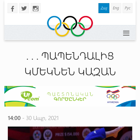
Հայ
Eng
Рус
b
a
x
. . . ՊԱՊԵՆԴԱԼԻՑ
ԿՄԵԿՆԵՆ ԿԱԶԱՆ
14:00
- 30 Ապր, 2021