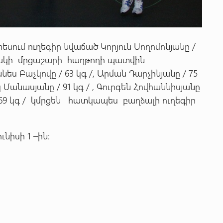
եսում ուղեգիր նվաճած Կորյուն Սողոմոնյանը /
ւնակի մրցաշարի հաղթողի պատվին
նես Բաչկովը / 63 կգ /, Արման Դարչինյանը / 75
եկ Մանասյանը / 91 կգ / , Գուրգեն Հովհաննիսյանը
/ 69 կգ / կմրցեն հատկապես բաղձալի ուղեգիր
նիսի 1 –ին: