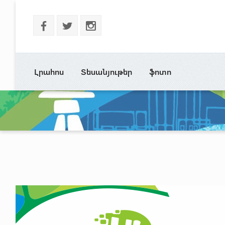
b
a
x
Լրահոս
Տեսանյութեր
ֆոտո