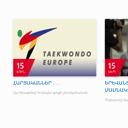
4
28
ՀՈՒՆ
ՀՈԿ
ԵՐԿՈՒ ՈՉ - ՈՔԻ
Հայտնի 
ըմբշամա
Հաջորդ ընկերական հանդիպումը նշանակված է
չեմպիոն
հունիսի 6-ին:
Ազգային երգ 
կայացավ հայ
նան
Հայաստանի ա