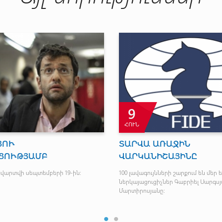
22
ՀՈՒՆ
են ազգային կոխ
Մինսկ-2019. Արման Դար
րտի Հայաստանի
դուրս եկավ 1/8 եզրափա
ները
Հայ բռնցքամարտիկը հաղթեց 5:0 հա
ու պարով այսօր Վանաձորում
կական կոխ ըմբշամարտի
ռաջնությունը