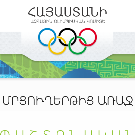
ՄՐՑՈՒՂԵՐԹԻՑ ԱՌԱՋ