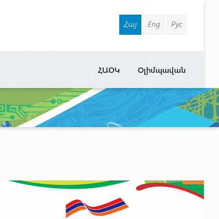
Հայ
Eng
Рус
ՀԱՕԿ
Օլիմպավան