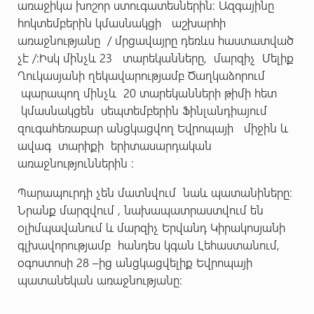
առաջիկա խոշոր ստուգատեսներին: Ազգայինը
հոկտեմբերին կմասնակցի աշխարհի
առաջնությանը / մրցավայրը դեռևս հաստատված
չէ /:Իսկ մինչև 23 տարեկանները, մարզիչ Մելիք
Ղուկասյանի ղեկավարությամբ Ծաղկաձորում
պարապող մինչև 20 տարեկանների թիմի հետ
կմասնակցեն սեպտեմբերին Ֆինլանդիայում
զուգահեռաբար անցկացվող Եվրոպայի միջին և
ավագ տարիքի երիտասարդական
առաջնություններին :
Պարապուրդի չեն մատնվում նաև պատանիները:
Նրանք մարզվում , նախապատրաստվում են
օլիմպավանում և մարզիչ Երվանդ Կիրակոսյանի
գլխավորությամբ հանդես կգան Լեհաստանում,
օգոստոսի 28 –ից անցկացվելիք Եվրոպայի
պատանեկան առաջնությանը: