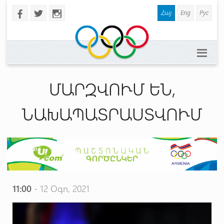
Հայ
Eng
Рус
b
a
x
ՄԱՐԶՎՈՒՄ ԵՆ,
ՆԱԽԱՊԱՏՐԱՍՏՎՈՒՄ
11:00
- 12 Օգո, 2021