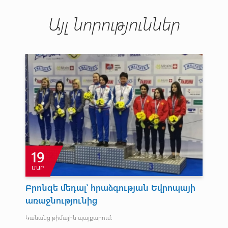
Այլ նորություններ
19
ՄԱՐ
Ա
րվա
Բրոնզե մեդալ՝ հրաձգության Եվրոպայի
Վ
առաջնությունից
Հայ
Լիլ
ւրս
Կանանց թիմային պայքարում: