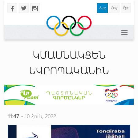
Հայ
Eng
Рус
b
a
x
ԿՄԱՍՆԱԿՑԵՆ
ԵՎՐՈՊԱԿԱՆԻՆ
11:47
- 10 Հուն, 2022