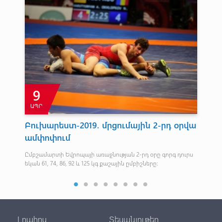
9
ԱՊՐ
Հ
Բուխարեստ-2019․ մրցումային 2-րդ օրվա
Ա
ամփոփում
Ն
ն
Ըմբշամարտի Եվրոպայի առաջնության 2-րդ օրը գորգ դուրս
Լոզ
եկան 61, 74, 86, 92 և 125 կգ քաշային ըմբիշները:
ասո
նիս
Լրահոս
Տեսանյութեր