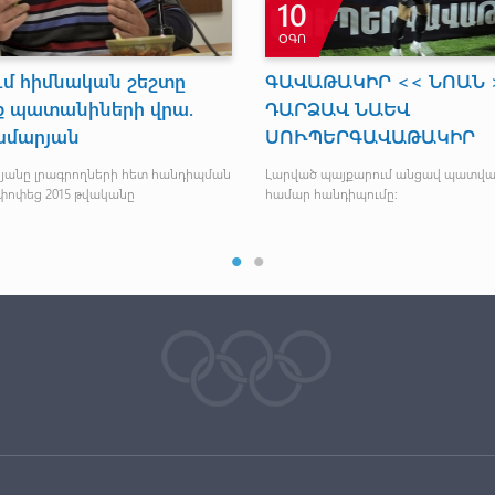
10
ՕԳՈ
ում հիմնական շեշտը
ԳԱՎԱԹԱԿԻՐ << ՆՈԱՆ 
նք պատանիների վրա.
ԴԱՐՁԱՎ ՆԱԵՎ
սմարյան
ՍՈՒՊԵՐԳԱՎԱԹԱԿԻՐ
յանը լրագրողների հետ հանդիպման
Լարված պայքարում անցավ պատվա
ոփեց 2015 թվականը
համար հանդիպումը։