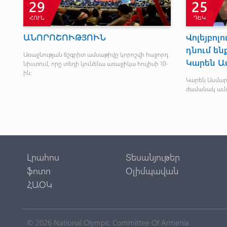
29
25
ՀՈՒՆ
ԴԵԿ
ց
ԱՆՈՐՈՇՈՒԹՅՈՒՆ
Վոլեյբոլ
դնում ե
Առաջնության ճշգրիտ ամսաթիվը կորոշվի հաջորդ
Կարեն Ա
նիստում, որը տեղի կունենա առաջիկա հուլիսի 10-
կը
ին:
Կարեն Ասմար
ժամանակ ամփ
Լրահոս
Տեսանյութեր
ֆոտո
Օլիմպավան
ՀԱՕԿ
© 2026 National Olympic Committee Of Armenia