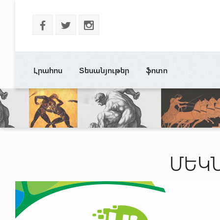
b
a
x
Լրահոս
Տեսանյութեր
ֆոտո
ՄԵԿՆ