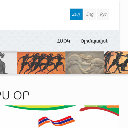
Հայ
Eng
Рус
ՀԱՕԿ
Օլիմպավան
ՐՍ ՕՐ