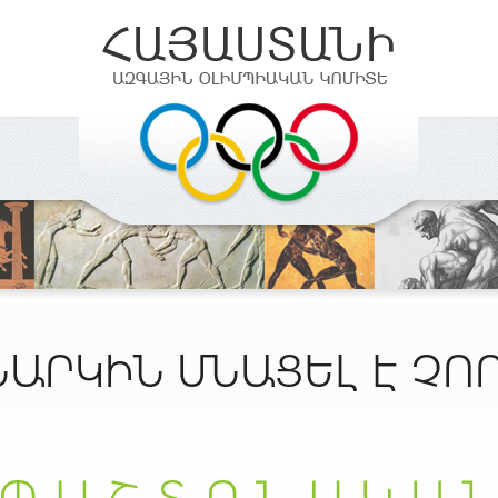
ԱՐԿԻՆ ՄՆԱՑԵԼ Է ՉՈ