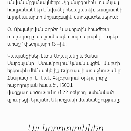
անվան մրցանակները: Այդ մարզուհին տասնյակ
հաղթանակներ է նվաճել հեռացատկի, եռացատկի
և յոթնամարտի միջազգային ստուգատեսներում:
Օ. Ռիպակովան գործուն սպորտին հրաժեշտ
տալու լուրը պաշտոնապես հայտարարել է օրեր
առաջ ՝ փետրվարի 13 –ին:
Կապանցիներ Լևոն Աղասյանը և Յանա
Սարգսյանը Ստամբուլում կմասնակցեն մարտի
երկուսին մեկնարկելիք Եվրոպայի առաջնությանը:
Հնարավոր է նաև Բելգրադում օրերս լուրջ
հաջողության հասած , 1500մ.
վազքատարծությունում ՀՀ ռեկորդ սահմանած
գյումրեցի Երվանդ Մկրտչյանի մասնակցությունը:
Այլ նորություններ