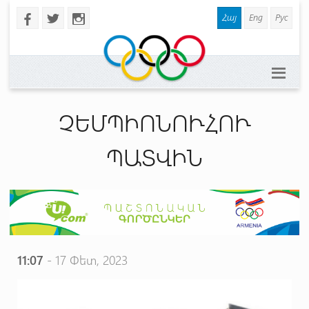
Հայ
Eng
Рус
b
a
x
ՉԵՄՊԻՈՆՈՒՀՈՒ
ՊԱՏՎԻՆ
11:07
- 17 Փետ, 2023