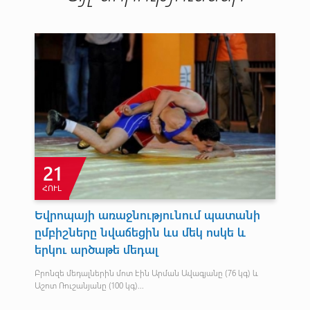
21
ՀՈՒԼ
Եվրոպայի առաջնությունում պատանի
Սե
ըմբիշները նվաճեցին ևս մեկ ոսկե և
թե
երկու արծաթե մեդալ
չե
և
Բրոնզե մեդալներին մոտ էին Արման Ավագյանը (76 կգ) և
Հոկ
Աշոտ Ռուշանյանը (100 կգ)...
Հայ