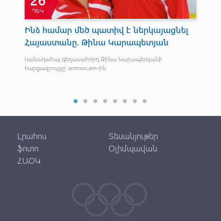
ԴԵԿ
Հ
Ինձ համար մեծ պատիվ է ներկայացնել
Պա
Հայաստանը. Թինա Կարապետյան
կմ
ըմ
Կանադահայ գեղասահորդ Թինա Կարապետյանի
հարցազրույցը՝ armnoc.am-ին
Հու
պատ
Հեր
Լրահոս
Տեսանյութեր
ֆոտո
Օլիմպավան
ՀԱՕԿ