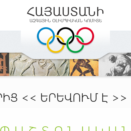
ԻՑ << ԵՐԵՎՈՒՄ Է >>