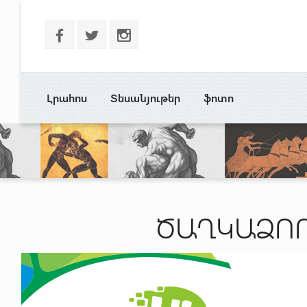
b
a
x
Լրահոս
Տեսանյութեր
ֆոտո
ԾԱՂԿԱՁՈՐ