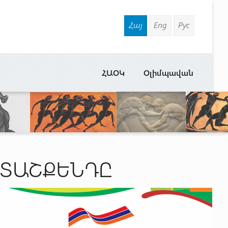
Հայ
Eng
Рус
ՀԱՕԿ
Օլիմպավան
 ՏԱՇՔԵՆԴԸ