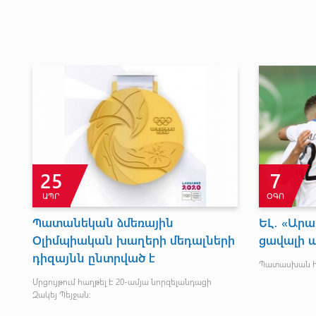
25
7
ԱՊՐ
ՕԳՈ
Պատանեկան ձմեռային
ԵԼ․ «Ար
Օլիմպիական խաղերի մեդալների
ցավալի պ
դիզայնն ընտրված է
Պատասխան հա
ն
Մրցույթում հաղթել է 20-ամյա նորզելանդացի
Զակեյ Պեյջան: