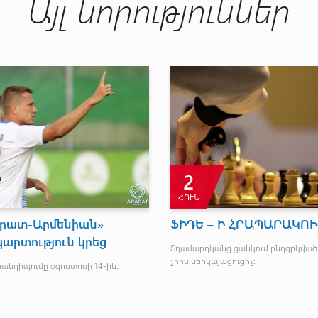
Այլ նորություններ
2
ՀՈՒՆ
արատ-Արմենիան»
ՖԻԴԵ – Ի ՀՐԱՊԱՐԱԿՈ
արտություն կրեց
Տղամարդկանց ցանկում ընդգրկված 
չորս ներկայացուցիչ:
նդիպումը օգոստոսի 14-ին։