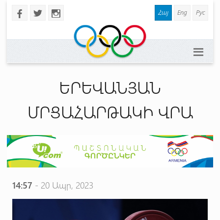
Հայ
Eng
Рус
b
a
x
ԵՐԵՎԱՆՅԱՆ
ՄՐՑԱՀԱՐԹԱԿԻ ՎՐԱ
14:57
- 20 Ապր, 2023