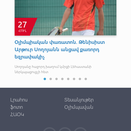
27
ՀՈՒԼ
Ս
Ն
Օլիմպիական փառատոն. Թենիսիստ
ՄՕ
Արթուր Սողոյանն անցավ քառորդ
Նմա
եզրափակիչ
– 2
Սողոյանը հաջորդ խաղում կմրցի Լեհաստանի
ներկայացուցչի հետ
Լրահոս
Տեսանյութեր
ֆոտո
Օլիմպավան
ՀԱՕԿ