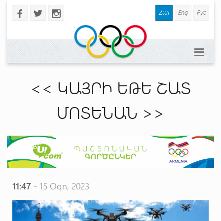
Հայ
Eng
Рус
b
a
x
<< ԿԱՅՐԻ ԵԹԵ ՇԱՏ
ՄՈՏԵՆԱՆ >>
11:47
- 15 Օգո, 2023