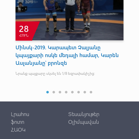
28
ՀՈՒՆ
Մինսկ-2019. Կարապետ Չալյանը
Վա
կպայքարի ոսկե մեդալի համար, Կարեն
մն
Ասլանյանը՝ բրոնզե
Ամե
Նրանք պայքարը սկսել են 1/8 եզրափակիչից։
Լրահոս
Տեսանյութեր
ֆոտո
Օլիմպավան
ՀԱՕԿ