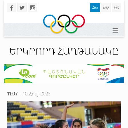
Հայ
Eng
Рус
b
a
x
ԵՐԿՐՈՐԴ ՀԱՂԹԱՆԱԿԸ
11:07
- 10 Հուլ, 2025