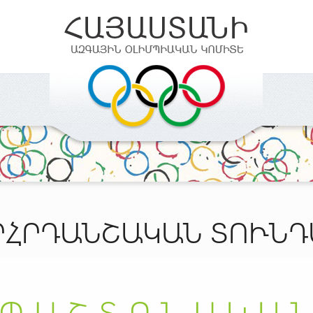
ՐՀՐԴԱՆՇԱԿԱՆ ՏՈՒՆԴ