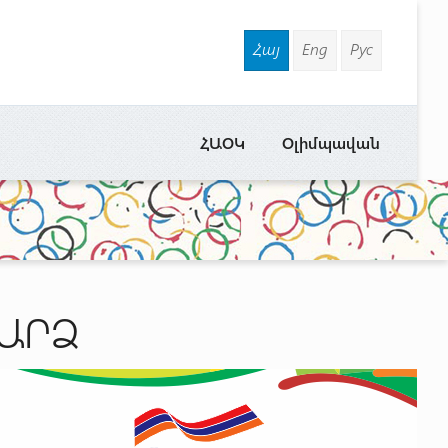
Հայ
Eng
Рус
ՀԱՕԿ
Օլիմպավան
ԱՐՁ