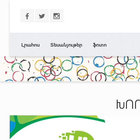
b
a
x
Լրահոս
Տեսանյութեր
ֆոտո
ԽՈ