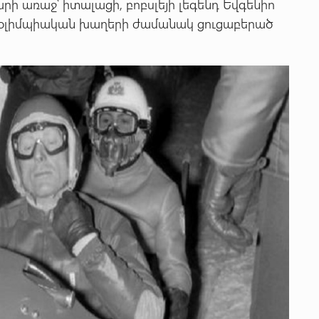
ի առաջ՝ իտալացի, բոբսլեյի լեգենդ Եվգենիո
ին օլիմպիական խաղերի ժամանակ ցուցաբերած