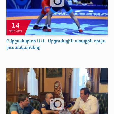
14
SEP, 2019
Ըմբշամարտի ԱԱ․ Մրցումային առաջին օրվա
լուսանկարները