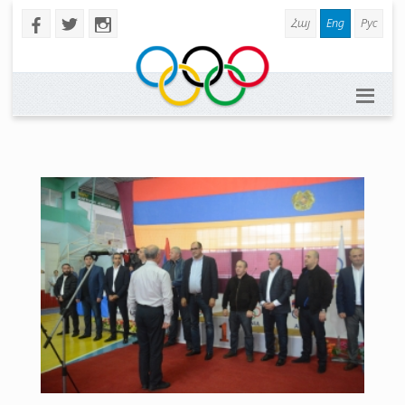
Հայ
Eng
Рус
b
a
x