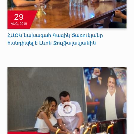
29
AUG, 2019
ՀԱՕԿ նախագահ Գագիկ Ծառուկյանը
հանդիպել է Լևոն Ջուլֆալակյանին