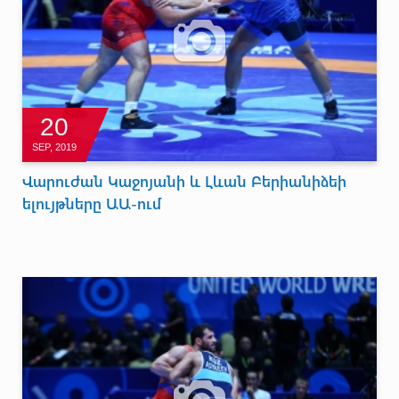
20
SEP, 2019
Վարուժան Կաջոյանի և Լևան Բերիանիձեի
ելույթները ԱԱ-ում