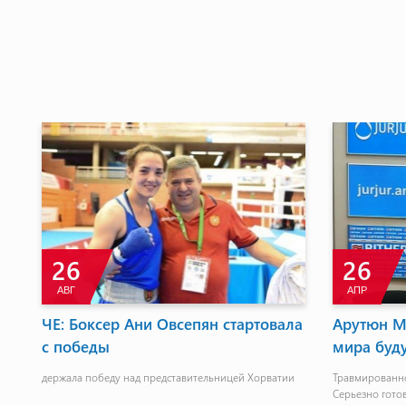
4
МАЙ
ердинян: На чемпионате
Сборная Армении по во
у бороться за медали
борьбе не добилась успе
турнире памяти Али Али
е запястье уже восстанавливается.
овлюсь к чемпионату мира
Турнир состоялся в Махачкале․