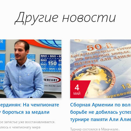
Другие новости
30
МАЙ
льной
Известны соперники Левона
С
ха на
Ароняна
в
ева
Турнир состоится с 4-го по 15-е июня
Ч