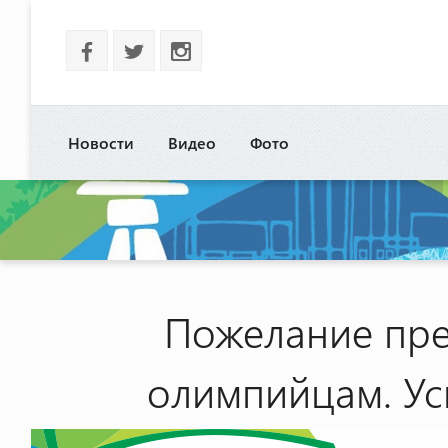
b
a
x
Новости
Видео
Фото
Пожелание пре
олимпийцам. Ус