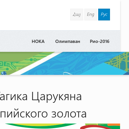
Հայ
Eng
Рус
НОКА
Олимпаван
Рио-2016
агика Царукяна
пийского золота