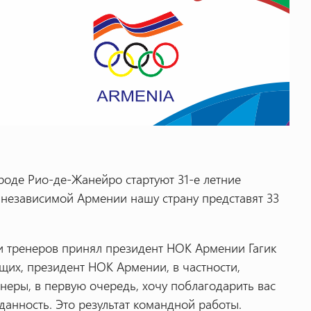
роде Рио-де-Жанейро стартуют 31-е летние
 независимой Армении нашу страну представят 33
и тренеров принял президент НОК Армении Гагик
щих, президент НОК Армении, в частности,
неры, в первую очередь, хочу поблагодарить вас
анность. Это результат командной работы.