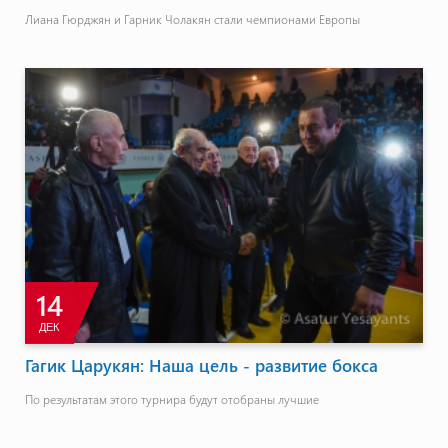
Лиана Гюрджян и Гарник Чолакян стали чемпионами Европы
14
ДЕК
Гагик Царукян: Наша цель - развитие бокса
По результатам этого турнира будут отобраны лучшие