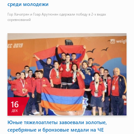
среди молодежи
Гор Хачатрян и Гоар Арутюнян одержали победу в 2-х видах
соревнований
16
ДЕК
Юные тяжелоатлеты завоевали золотые,
серебряные и бронзовые медали на ЧЕ