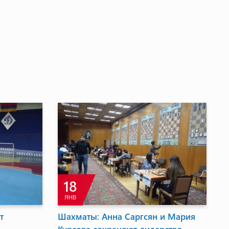
3
ИЮНЬ
илетов на
Сейран Никогосян: Спортсмены