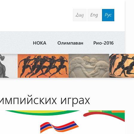
Հայ
Eng
Рус
НОКА
Олимпаван
Рио-2016
импийских играх