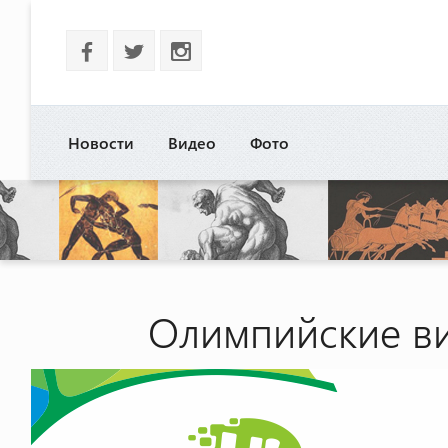
b
a
x
Новости
Видео
Фото
Олимпийские ви