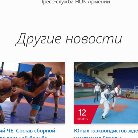
Пресс-служба НОК Армении
Другие новости
6
9
ИЮЛЬ
НОЯ
бращение президента Бразилии.
Вторая лотерея б