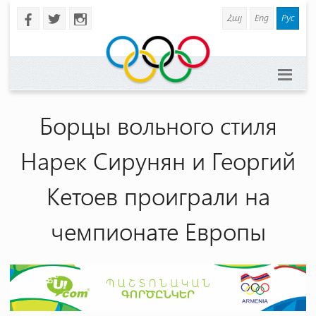
Հայ
Eng
Рус
b
a
x
Борцы вольного стиля
Нарек Сирунян и Георгий
Кетоев проиграли на
чемпионате Европы