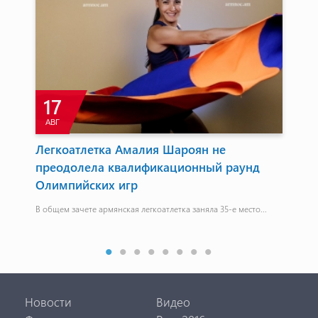
17
АВГ
А
т
Легкоатлетка Амалия Шароян не
Мо
преодолела квалификационный раунд
за
Олимпийских игр
При
В общем зачете армянская легкоатлетка заняла 35-е место...
Новости
Видео