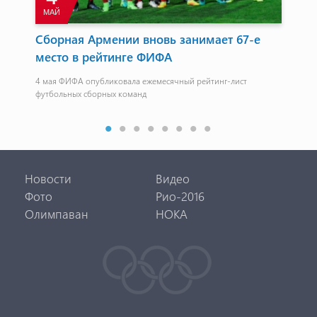
МАЙ
И
Сборная Армении вновь занимает 67-е
Со
место в рейтинге ФИФА
Ал
4 мая ФИФА опубликовала ежемесячный рейтинг-лист
В м
футбольных сборных команд
Новости
Видео
Фото
Рио-2016
Олимпаван
НОКА