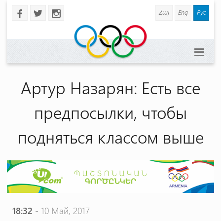
Հայ
Eng
Рус
b
a
x
Артур Назарян: Есть все
предпосылки, чтобы
подняться классом выше
18:32
- 10 Май, 2017