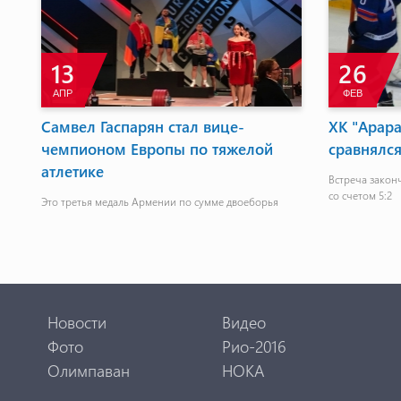
13
26
АПР
ФЕВ
Самвел Гаспарян стал вице-
ХК "Арара
чемпионом Европы по тяжелой
сравнялс
атлетике
Встреча закон
со счетом 5:2
Это третья медаль Армении по сумме двоеборья
Новости
Видео
Фото
Рио-2016
Олимпаван
НОКА