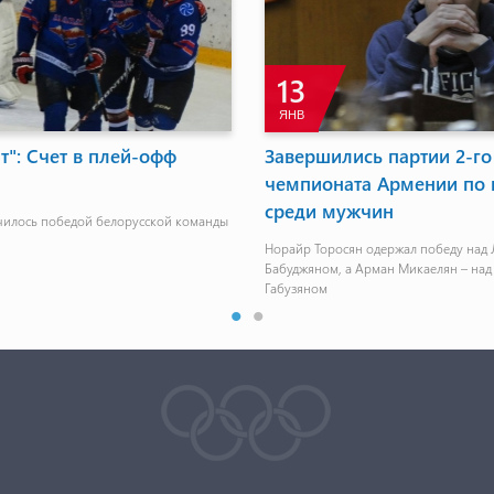
13
ЯНВ
т": Счет в плей-офф
Завершились партии 2-го
я
чемпионата Армении по
среди мужчин
чилось победой белорусской команды
Норайр Торосян одержал победу над
Бабуджяном, а Арман Микаелян – над
Габузяном