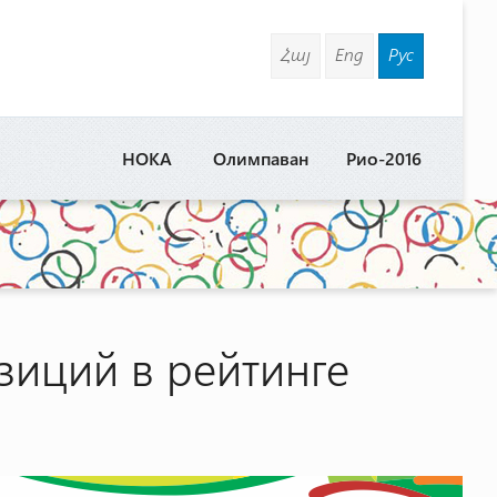
Հայ
Eng
Рус
НОКА
Олимпаван
Рио-2016
зиций в рейтинге