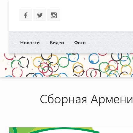
b
a
x
Новости
Видео
Фото
Сборная Армении