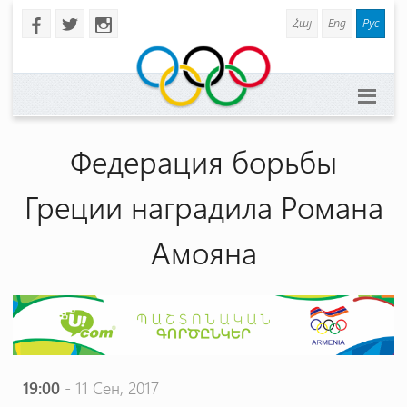
Հայ
Eng
Рус
b
a
x
Федерация борьбы
Греции наградила Романа
Амояна
19:00
- 11 Сен, 2017