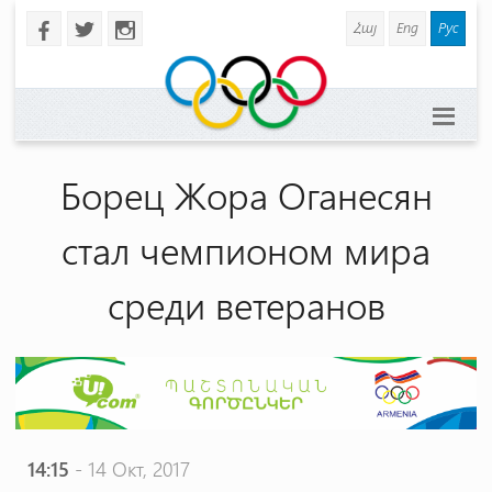
Հայ
Eng
Рус
b
a
x
Борец Жора Оганесян
стал чемпионом мира
среди ветеранов
14:15
- 14 Окт, 2017