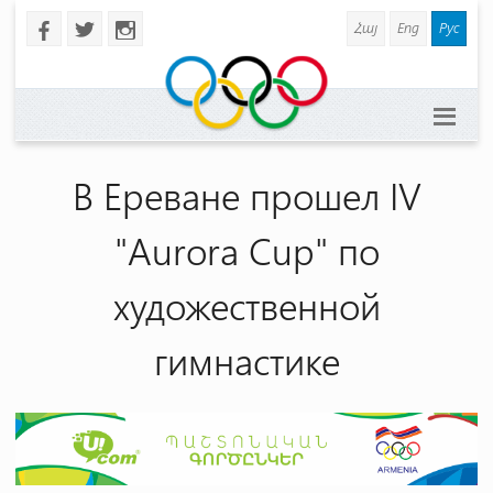
Հայ
Eng
Рус
b
a
x
В Ереване прошел IV
"Aurora Cup" по
художественной
гимнастике