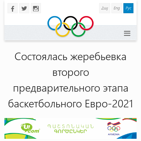
Հայ
Eng
Рус
b
a
x
Состоялась жеребьевка
второго
предварительного этапа
баскетбольного Евро-2021