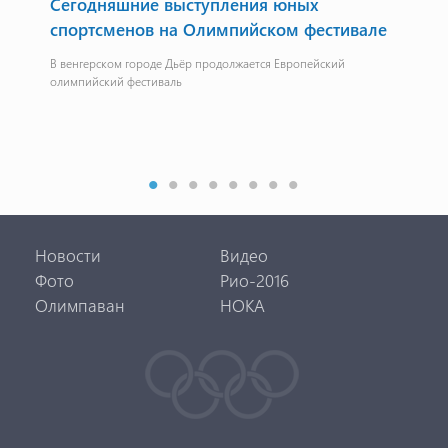
Сегодняшние выступления юных
«Д
их
спортсменов на Олимпийском фестивале
Пре
Мин
В венгерском городе Дьёр продолжается Европейский
олимпийский фестиваль
Новости
Видео
Фото
Рио-2016
Олимпаван
НОКА