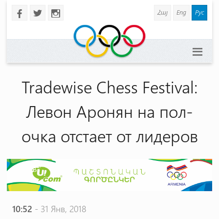
Հայ
Eng
Рус
b
a
x
Tradewise Chess Festival:
Левон Аронян на пол-
очка отстает от лидеров
10:52
- 31 Янв, 2018