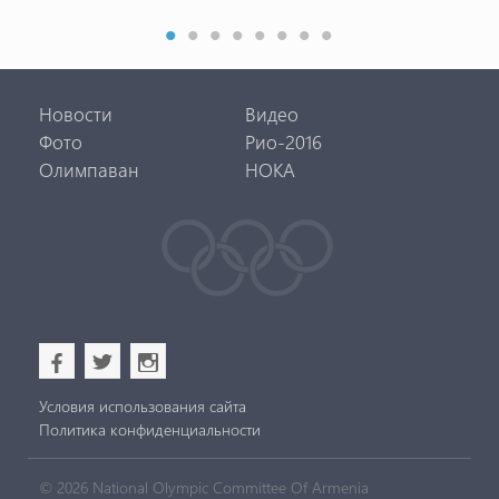
вол
Новости
Видео
Фото
Рио-2016
Олимпаван
НОКА
b
a
x
Условия использования сайта
Политика конфиденциальности
© 2026 National Olympic Committee Of Armenia