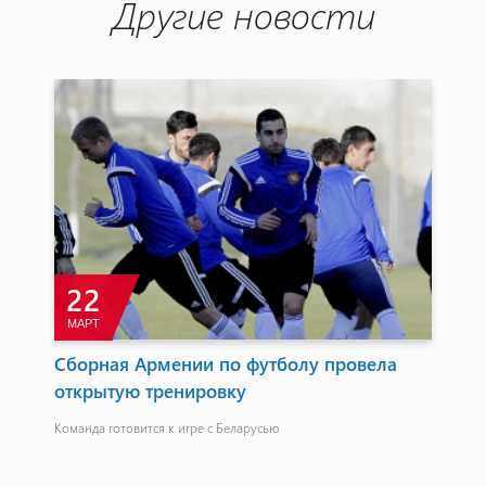
Другие новости
22
МАРТ
М
Сборная Армении по футболу провела
Ме
открытую тренировку
Ал
ги
Команда готовится к игре с Беларусью
В с
в у