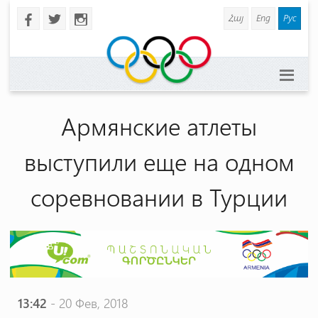
Հայ
Eng
Рус
b
a
x
Армянские атлеты
выступили еще на одном
соревновании в Турции
13:42
- 20 Фев, 2018