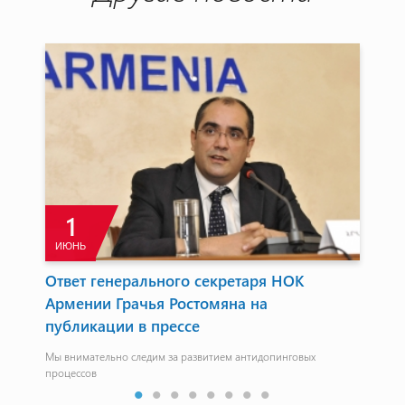
1
ИЮНЬ
А
Ответ генерального секретаря НОК
Пр
Армении Грачья Ростомяна на
на
публикации в прессе
уч
Мы внимательно следим за развитием антидопинговых
процессов