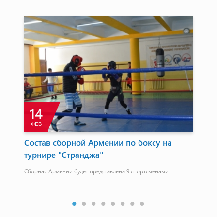
14
ФЕВ
Д
Состав сборной Армении по боксу на
Сб
турнире "Странджа"
уч
лит
Ца
Сборная Армении будет представлена 9 спортсменами
Сбо