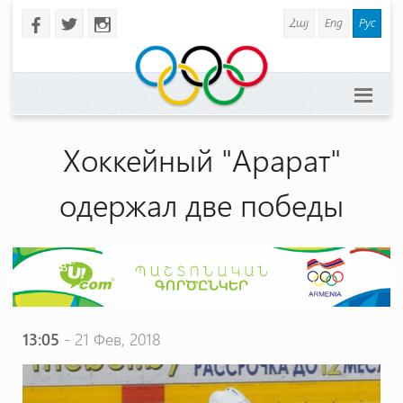
Հայ
Eng
Рус
b
a
x
Хоккейный "Арарат"
одержал две победы
13:05
- 21 Фев, 2018