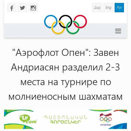
Հայ
Eng
Рус
b
a
x
"Аэрофлот Опен": Завен
Андриасян разделил 2-3
места на турнире по
молниеносным шахматам