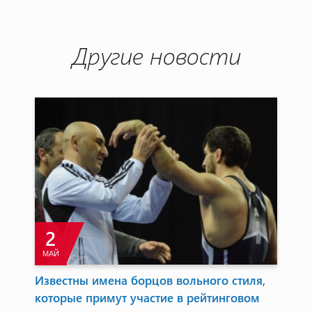
Другие новости
2
МАЙ
И
Известны имена борцов вольного стиля,
Ми
которые примут участие в рейтинговом
зо