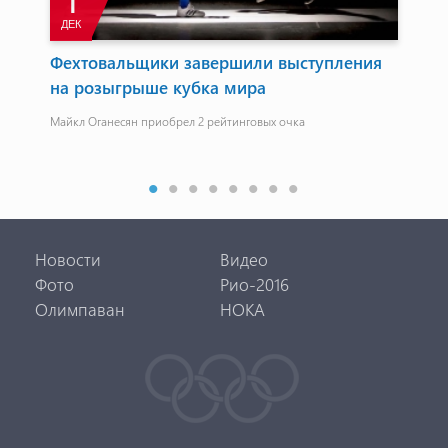
1
ДЕК
Н
вия
Фехтовальщики завершили выступления
Да
на розыгрыше кубка мира
по
Ар
ые
Майкл Оганесян приобрел 2 рейтинговых очка
Дав
апр
Новости
Видео
Фото
Рио-2016
Олимпаван
НОКА