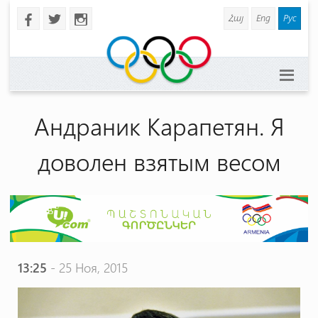
Հայ
Eng
Рус
b
a
x
Андраник Карапетян. Я
доволен взятым весом
13:25
- 25 Ноя, 2015