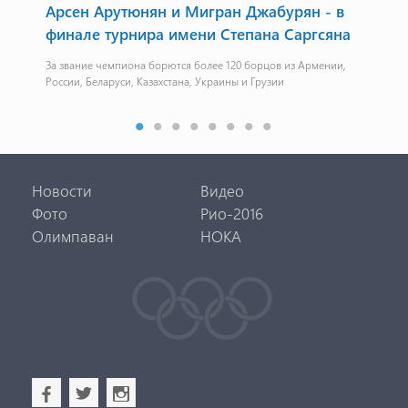
м
Арсен Арутюнян и Мигран Джабурян - в
Аб
финале турнира имени Степана Саргсяна
Фут
За звание чемпиона борются более 120 борцов из Армении,
России, Беларуси, Казахстана, Украины и Грузии
Новости
Видео
Фото
Рио-2016
Олимпаван
НОКА
b
a
x