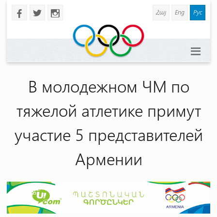
Հայ
Eng
Рус
b
a
x
В молодежном ЧМ по
тяжелой атлетике примут
участие 5 представителей
Армении