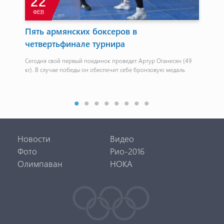
22
ФЕВ
Д
Пять армянских боксеров в
Бо
четвертьфинале турнира
ту
Сегодня свой первый поединок проведет Артур Оганесян (49
Гар
кг). В случае победы он обеспечит себе бронзовую медаль
а...
Новости
Видео
Фото
Рио-2016
Олимпаван
НОКА