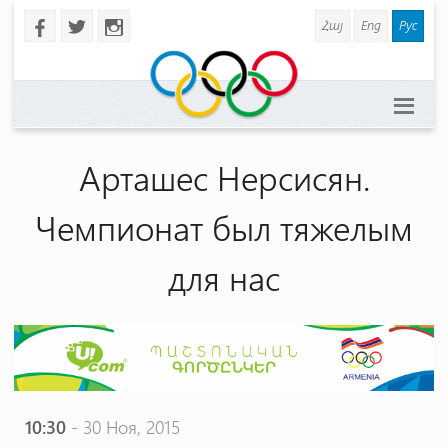
Հայ
Eng
Рус
b
a
x
Арташес Нерсисян.
Чемпионат был тяжелым
для нас
10:30
- 30 Ноя, 2015