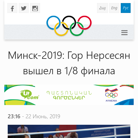
Հայ
Eng
Рус
b
a
x
Минск-2019: Гор Нерсесян
вышел в 1/8 финала
23:16
- 22 Июнь, 2019