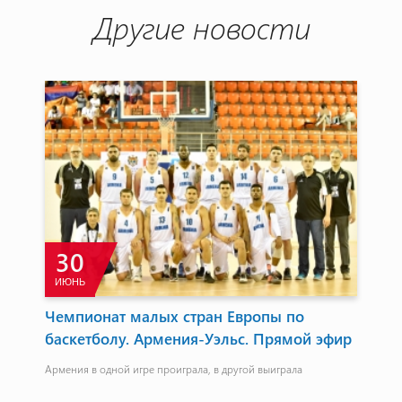
Другие новости
30
ИЮНЬ
М
Чемпионат малых стран Европы по
Да
баскетболу. Армения-Уэльс. Прямой эфир
бу
сп
Армения в одной игре проиграла, в другой выиграла
Тур