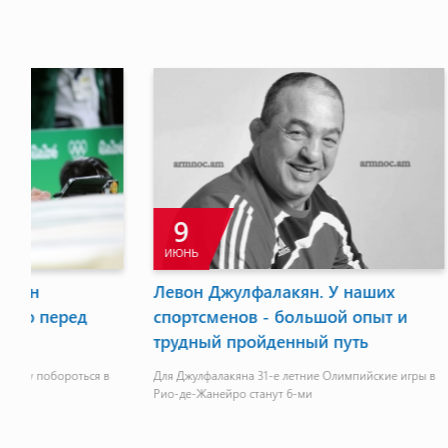
10
11
МАЙ
ИЮЛЬ
Григор Григорян: "Бронзовой
Апетнак 
медалью не ограничусь"
поехать н
для участ
Провел два очень трудных поединка с грузинским и
турецким борцами
 в
"Сегодня связ
теми борцами,
или чемпионат