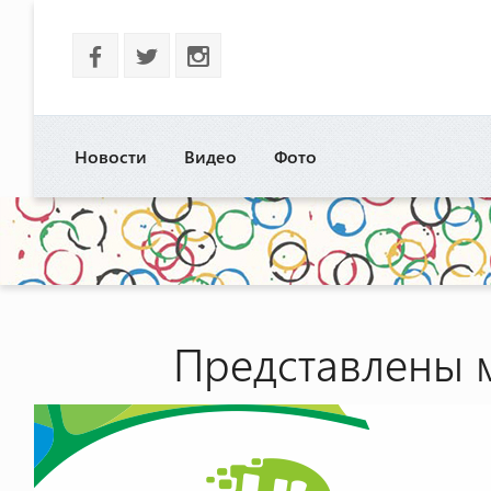
b
a
x
Новости
Видео
Фото
Представлены 