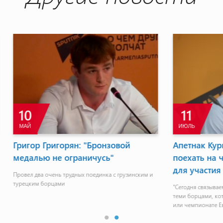
17
АПР
Кургинян: Не можем
Виген Эскиджян: На пло
а чемпионат мира просто
каждая секунда для меня
ия
баскетболистов будет бо
ываем ожидания на чемпионате мира с
В диаспоре мы наблюдаем за всеми 
 которые на международных турнирах
событиями в Армении. Для меня отрад
е Европы заняли призовые места"
спорт на родине развивается