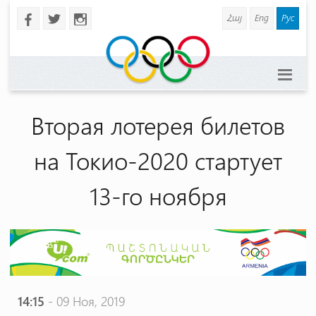
Հայ
Eng
Рус
b
a
x
Вторая лотерея билетов
на Токио-2020 стартует
13-го ноября
14:15
- 09 Ноя, 2019