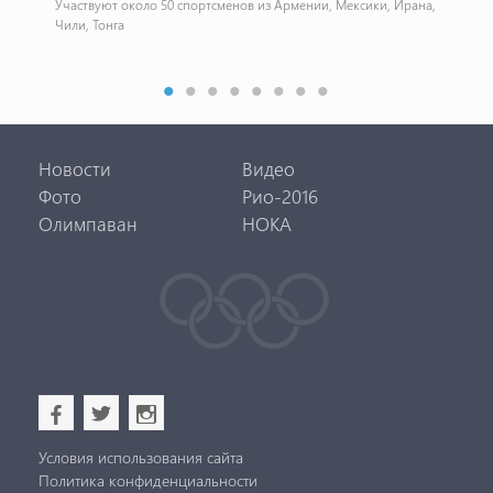
Участвуют около 50 спортсменов из Армении, Мексики, Ирана,
Зол
Чили, Тонга
430
Новости
Видео
Фото
Рио-2016
Олимпаван
НОКА
b
a
x
Условия использования сайта
Политика конфиденциальности