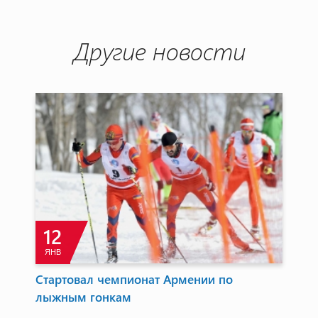
Другие новости
12
ЯНВ
на
Стартовал чемпионат Армении по
Тя
лыжным гонкам
Ун